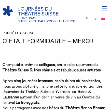
JOURNÉES DU
THÉÂTRE SUISSE
9.-13.6. 2027
fr
it
de
SUISSE CENTRALE ZOUG ET LUCERNE
PUBLIÉ LE 03.06.26
C’ÉTAIT FORMIDABLE – MERCI!
Cher public, chèr
·
e
·
s collègues, ami
·e·s
des Journées du
Théâtre Suisse
& très chèr
·
e
·
s et fabuleux·euses artistes
!
Après
cinq journées intenses, caniculaires et inspirantes,
nous avons clôturé dimanche cette formidable édition des
Journées du Théâtre Suisse à
Yverdon-les-Bains &
Lausanne
autour d’un dernier verre de vin au Centre du
festival
La Soleggiata
.
Nous partageons avec nos hôtes du
Théâtre Benno Besson
,