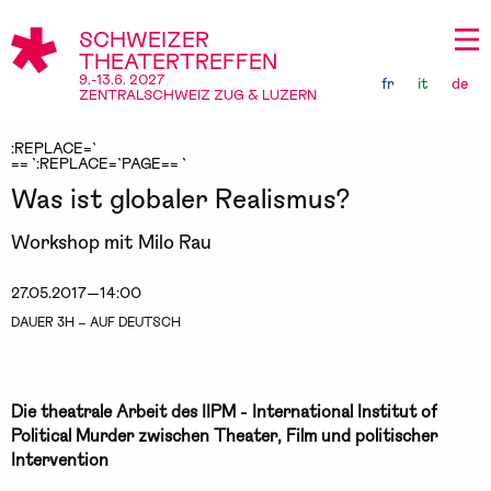
SCHWEIZER
THEATERTREFFEN
9.-13.6. 2027
fr
it
de
ZENTRALSCHWEIZ ZUG & LUZERN
:REPLACE=`
== `:REPLACE=`PAGE== `
Was ist globaler Realismus?
Workshop mit Milo Rau
27.05.2017—14:00
DAUER 3H – AUF DEUTSCH
Die theatrale Arbeit des IIPM - International Institut of
Political Murder zwischen Theater, Film und politischer
Intervention