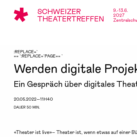
SCHWEIZER
9.-13.6.
2027
THEATERTREFFEN
Zentralsch
:REPLACE=`
== `:REPLACE=`PAGE== `
Werden digitale Proje
Ein Gespräch über digitales The
20.05.2022—11H40
DAUER 50 MIN.
«Theater ist live»– Theater ist, wenn etwas auf einer B