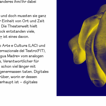
anderes ihm/ihr dabei
n und doch mussten sie ganz
r Einheit von Ort und Zeit
. Die Theaterwelt hielt
ck entstanden viele,
e»
ist eines davon.
no Arte e Cultura (LAC) und
ternazionale del Teatro(FIT),
ingua Madre» vom analogen
, Verantwortlicher für
schon viel länger mit
ungenermassen taten. Digitales
rüber, worin er dessen
rhaupt ist – digitales