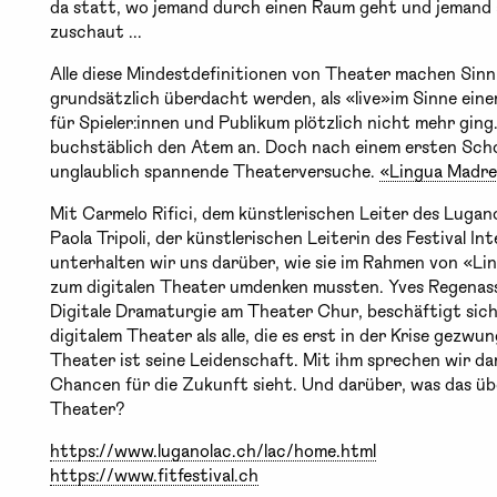
da statt, wo jemand durch einen Raum geht und jemand 
zuschaut ...
Alle diese Mindestdefinitionen von Theater machen Sin
grundsätzlich überdacht werden, als «live»im Sinne eine
für Spieler:innen und Publikum plötzlich nicht mehr ging
buchstäblich den Atem an. Doch nach einem ersten Scho
unglaublich spannende Theaterversuche.
«Lingua Madr
Mit Carmelo Rifici, dem künstlerischen Leiter des Luga
Paola Tripoli, der künstlerischen Leiterin des Festival In
unterhalten wir uns darüber, wie sie im Rahmen von «L
zum digitalen Theater umdenken mussten. Yves Regenass
Digitale Dramaturgie am Theater Chur, beschäftigt sich 
digitalem Theater als alle, die es erst in der Krise gezw
Theater ist seine Leidenschaft. Mit ihm sprechen wir da
Chancen für die Zukunft sieht. Und darüber, was das übe
Theater?
https://www.luganolac.ch/lac/home.html
https://www.fitfestival.ch