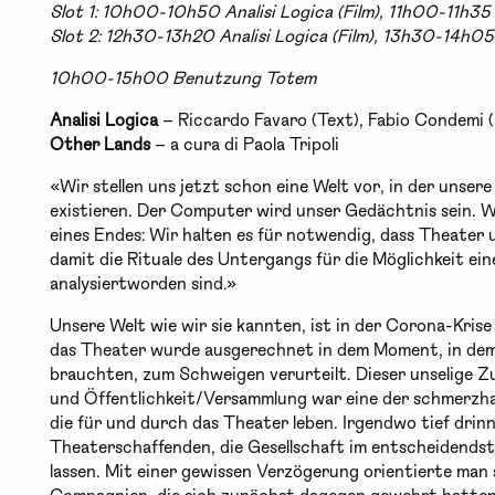
Slot 1: 10h00-10h50 Analisi Logica (Film), 11h00-11h35
Slot 2: 12h30-13h20 Analisi Logica (Film), 13h30-14h0
10h00-15h00 Benutzung Totem
Analisi Logica
– Riccardo Favaro (Text), Fabio Condemi (
Other Lands
– a cura di Paola Tripoli
«Wir stellen uns jetzt schon eine Welt vor, in der unser
existieren. Der Computer wird unser Gedächtnis sein. W
eines Endes: Wir halten es für notwendig, dass Theater u
damit die Rituale des Untergangs für die Möglichkeit ei
analysiertworden sind.»
Unsere Welt wie wir sie kannten, ist in der Corona-Kri
das Theater wurde ausgerechnet in dem Moment, in dem 
brauchten, zum Schweigen verurteilt. Dieser unselige
und Öffentlichkeit/Versammlung war eine der schmerzhaf
die für und durch das Theater leben. Irgendwo tief drin
Theaterschaffenden, die Gesellschaft im entscheidends
lassen. Mit einer gewissen Verzögerung orientierte man 
Compagnien, die sich zunächst dagegen gewehrt hatten, 