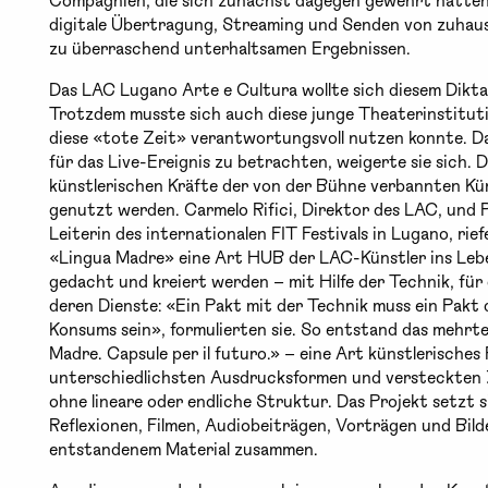
digitale Übertragung, Streaming und Senden von zuhaus
zu überraschend unterhaltsamen Ergebnissen.
Das LAC Lugano Arte e Cultura wollte sich diesem Dikt
Trotzdem musste sich auch diese junge Theaterinstitution
diese «tote Zeit» verantwortungsvoll nutzen konnte. Das
für das Live-Ereignis zu betrachten, weigerte sie sich. D
künstlerischen Kräfte der von der Bühne verbannten Kün
genutzt werden. Carmelo Rifici, Direktor des LAC, und Pa
Leiterin des internationalen FIT Festivals in Lugano, ri
«Lingua Madre» eine Art HUB der LAC-Künstler ins Lebe
gedacht und kreiert werden – mit Hilfe der Technik, für 
deren Dienste: «Ein Pakt mit der Technik muss ein Pakt 
Konsums sein», formulierten sie. So entstand das mehrtei
Madre. Capsule per il futuro.» – eine Art künstlerisches
unterschiedlichsten Ausdrucksformen und versteckte
ohne lineare oder endliche Struktur. Das Projekt setzt s
Reflexionen, Filmen, Audiobeiträgen, Vorträgen und Bild
entstandenem Material zusammen.