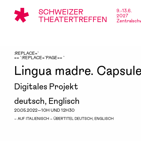
SCHWEIZER
9.-13.6.
2027
THEATERTREFFEN
Zentralsch
:REPLACE=`
== `:REPLACE=`PAGE== `
Lingua madre. Capsule 
Digitales Projekt
deutsch, Englisch
20.05.2022—10H UND 12H30
– AUF ITALIENISCH – ÜBERTITEL DEUTSCH, ENGLISCH