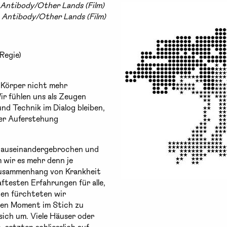
 Antibody/Other Lands (Film)
5 Antibody/Other Lands (Film)
Regie)
e Körper nicht mehr
ir fühlen uns als Zeugen
nd Technik im Dialog bleiben,
ner Auferstehung
se auseinandergebrochen und
wir es mehr denn je
 Zusammenhang von Krankheit
testen Erfahrungen für alle,
nen fürchteten wir
ten Moment im Stich zu
sich um. Viele Häuser oder
setzten schliesslich auf