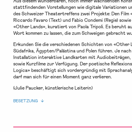
Aus diesem wunderbaren, noch immer wachsenden Konstru
stattfindenden Vorstellungen wie digitale Variationen u
des Schweizer Theatertreffens zwei Projekte: Den Film 
Riccardo Favaro (Text) und Fabio Condemi (Regie) sowie 
«Other Lands», kuratiert von Paola Tripoli. Es beruht au
Wort kommen zu lassen, die zum Schweigen gebracht w
Erkunden Sie die verschiedenen Schichten von «Other L
Südafrika, Ägypten/Palästina und Polen führen. Je nach 
Installation interaktive Landkarten mit Audiobeiträgen,
sowie Kurzfilme zur Verfügung. Der poetische Reflexions
Logica» beschäftigt sich vordergründig mit Sprachanaly
darf man sich für einen Moment ganz verlieren.
(Julie Paucker, künstlerische Leiterin)
BESETZUNG