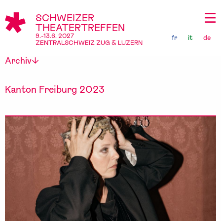
SCHWEIZER
THEATERTREFFEN
9.-13.6. 2027
fr
it
de
ZENTRALSCHWEIZ ZUG & LUZERN
Archiv
Kanton Freiburg 2023