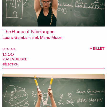
The Game of Nibelungen
Laura Gambarini et Manu Moser
→ BILLET
DO 01.06.
13:00
RDV EQUILIBRE
SÉLECTION