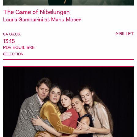
The Game of Nibelungen
Laura Gambarini et Manu Moser
→ BILLET
SA 03.06.
13:15
RDV EQUILIBRE
SÉLECTION