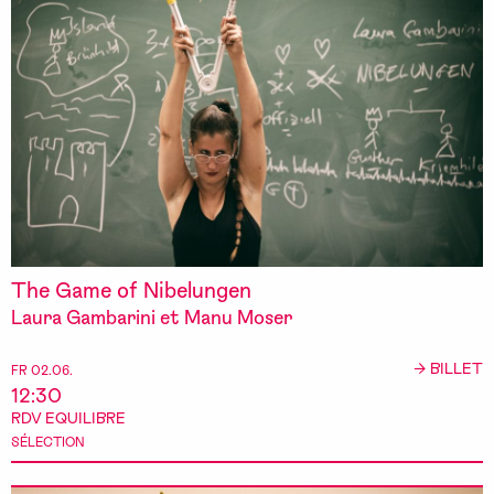
The Game of Nibelungen
Laura Gambarini et Manu Moser
→ BILLET
FR 02.06.
12:30
RDV EQUILIBRE
SÉLECTION