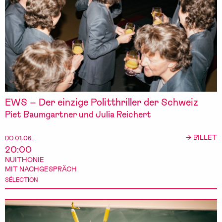
EWS – Der einzige Politthriller der Schweiz
Piet Baumgartner und Julia Reichert
→ BILLET
DO 01.06.
20:00
NUITHONIE
MIT NACHGESPRÄCH
SÉLECTION