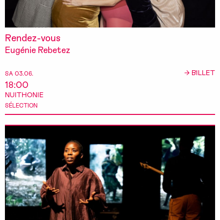
Rendez-vous
Eugénie Rebetez
→ BILLET
SA 03.06.
18:00
NUITHONIE
SÉLECTION