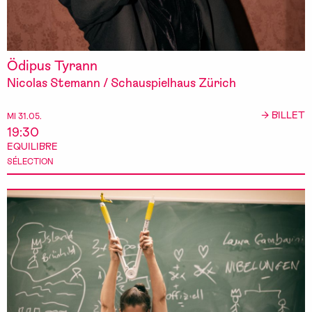
Ödipus Tyrann
Nicolas Stemann / Schauspielhaus Zürich
→ BILLET
MI 31.05.
19:30
EQUILIBRE
SÉLECTION