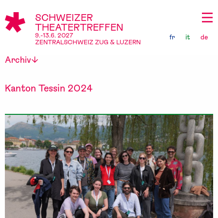
SCHWEIZER
THEATERTREFFEN
9.-13.6. 2027
fr
it
de
ZENTRALSCHWEIZ ZUG & LUZERN
Archiv
Kanton Tessin 2024