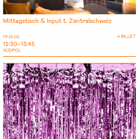
Mittagstisch & Input t. Zentralschweiz
→ BILLET
FR 23.05.
12:30–13:45
SÜDPOL