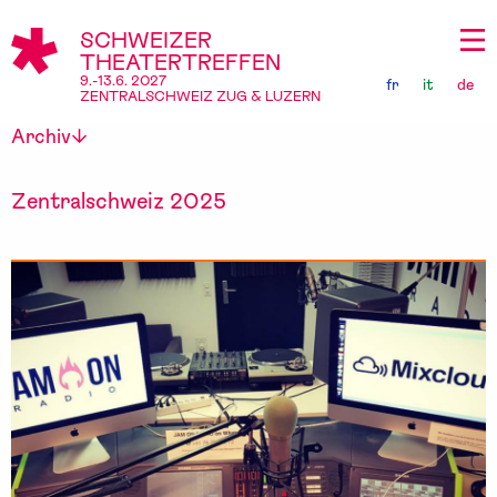
SCHWEIZER
THEATERTREFFEN
9.-13.6. 2027
fr
it
de
ZENTRALSCHWEIZ ZUG & LUZERN
Archiv
Zentralschweiz 2025