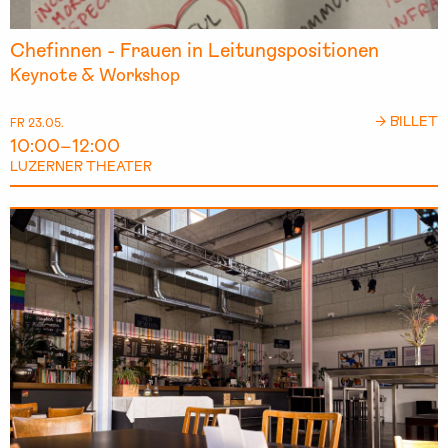
Chefinnen - Frauen in Leitungspositionen
Keynote & Workshop
→ BILLET
FR 23.05.
10:00–12:00
LUZERNER THEATER