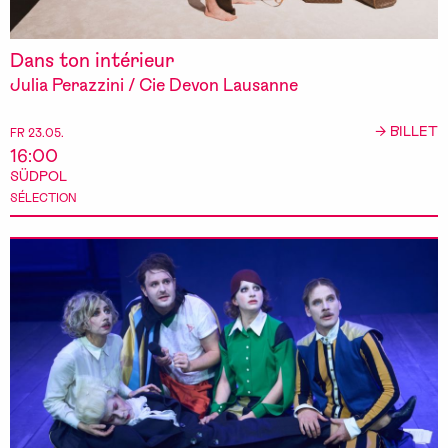
Dans ton intérieur
Julia Perazzini / Cie Devon Lausanne
→ BILLET
FR 23.05.
16:00
SÜDPOL
SÉLECTION