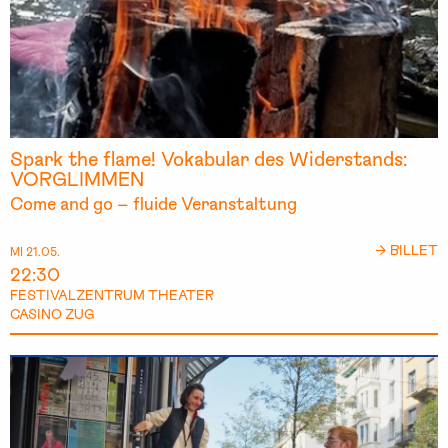
Spark the flame! Vokabular des Widerstands:
VORGLIMMEN
Come and go – fluide Veranstaltung
→ BILLET
MI 21.05.
22:30
FESTIVALZENTRUM THEATER
CASINO ZUG