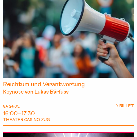
Reichtum und Verantwortung
Keynote von Lukas Bärfuss
→ BILLET
SA 24.05.
16:00–17:30
THEATER CASINO ZUG