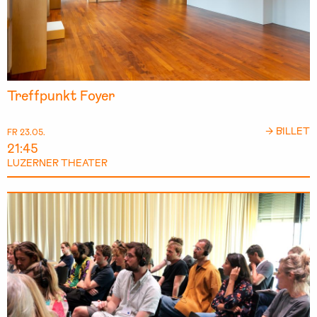
Treffpunkt Foyer
→ BILLET
FR 23.05.
21:45
LUZERNER THEATER