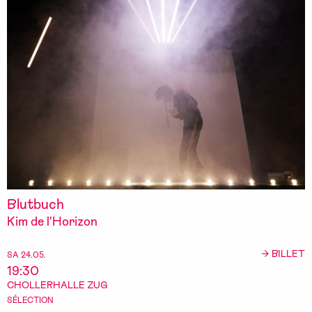
Blutbuch
Kim de l'Horizon
→ BILLET
SA 24.05.
19:30
CHOLLERHALLE ZUG
SÉLECTION