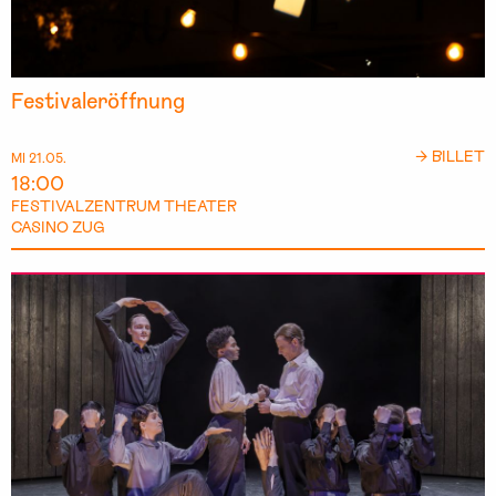
Festivaleröffnung
→ BILLET
MI 21.05.
18:00
FESTIVALZENTRUM THEATER
CASINO ZUG