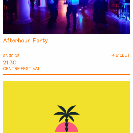
Afterhour-Party
→ BILLET
SA 30.05.
21:30
CENTRE FESTIVAL