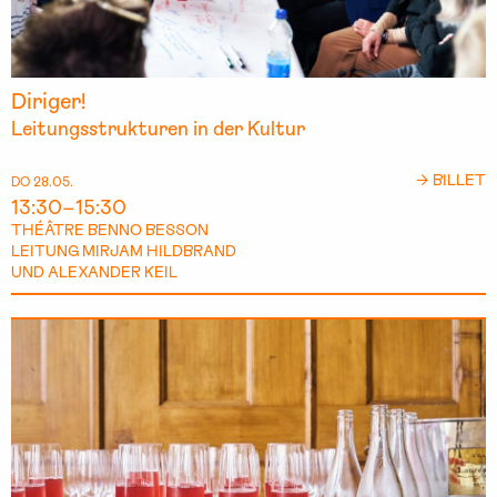
Diriger!
Leitungsstrukturen in der Kultur
→ BILLET
DO 28.05.
13:30–15:30
THÉÂTRE BENNO BESSON
LEITUNG MIRJAM HILDBRAND
UND ALEXANDER KEIL