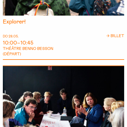
Explorer!
→ BILLET
DO 28.05.
10:00–10:45
THÉÂTRE BENNO BESSON
(DÉPART)