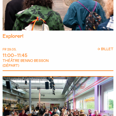
Explorer!
→ BILLET
FR 29.05.
11:00–11:45
THÉÂTRE BENNO BESSON
(DÉPART)