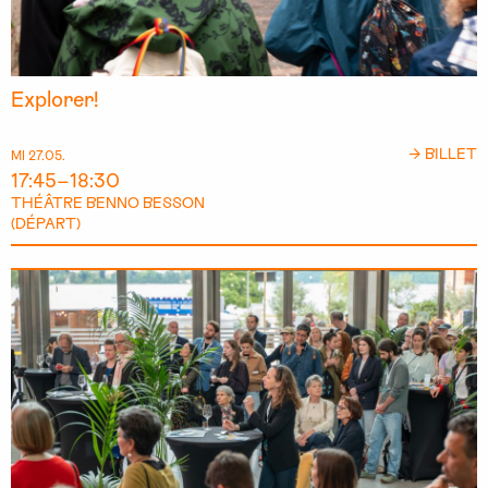
Explorer!
→ BILLET
MI 27.05.
17:45–18:30
THÉÂTRE BENNO BESSON
(DÉPART)