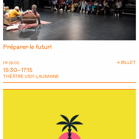
Préparer le futur!
→ BILLET
FR 29.05.
15:30–17:15
THÉÂTRE VIDY-LAUSANNE