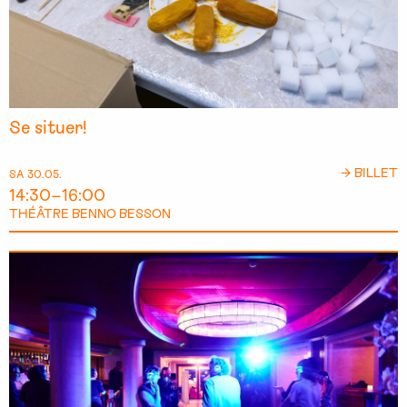
Se situer!
→ BILLET
SA 30.05.
14:30–16:00
THÉÂTRE BENNO BESSON