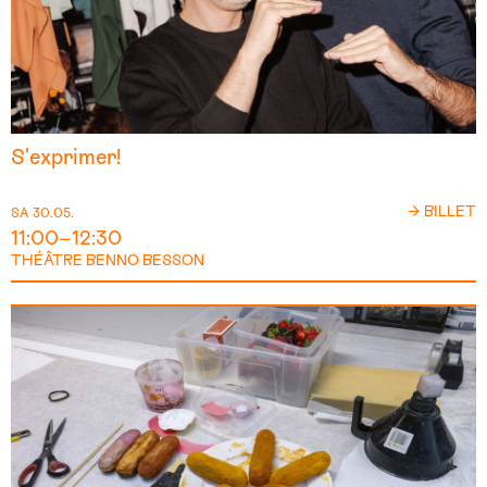
S'exprimer!
→ BILLET
SA 30.05.
11:00–12:30
THÉÂTRE BENNO BESSON