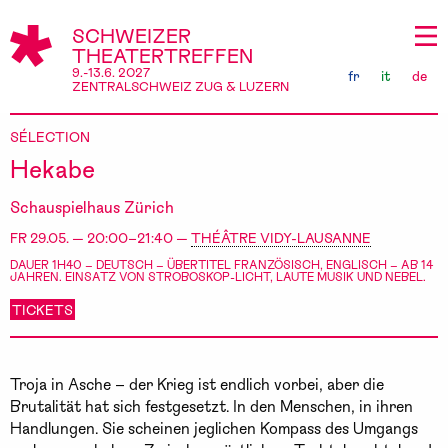
SCHWEIZER
THEATERTREFFEN
9.-13.6. 2027
fr
it
de
ZENTRALSCHWEIZ ZUG & LUZERN
SÉLECTION
Hekabe
Schauspielhaus Zürich
FR 29.05. — 20:00–21:40 —
THÉÂTRE VIDY-LAUSANNE
DAUER 1H40 – DEUTSCH – ÜBERTITEL FRANZÖSISCH, ENGLISCH – AB 14
JAHREN. EINSATZ VON STROBOSKOP-LICHT, LAUTE MUSIK UND NEBEL.
TICKETS
Troja in Asche – der Krieg ist endlich vorbei, aber die
Brutalität hat sich festgesetzt. In den Menschen, in ihren
Handlungen. Sie scheinen jeglichen Kompass des Umgangs