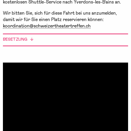
kostenlosen Shuttle-Service nach Yverdons-les-Bains an.
Wir bitten Sie, sich für diese Fahrt bei uns anzumelden,
damit wir für Sie einen Platz reservieren können:
koordination@schweizertheatertreffen.ch
BESETZUNG