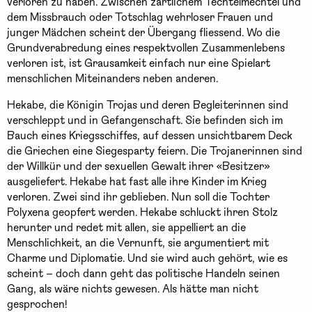
verloren zu haben. Zwischen zärtlichem Techtelmechtel und
dem Missbrauch oder Totschlag wehrloser Frauen und
junger Mädchen scheint der Übergang fliessend. Wo die
Grundverabredung eines respektvollen Zusammenlebens
verloren ist, ist Grausamkeit einfach nur eine Spielart
menschlichen Miteinanders neben anderen.
Hekabe, die Königin Trojas und deren Begleiterinnen sind
verschleppt und in Gefangenschaft. Sie befinden sich im
Bauch eines Kriegsschiffes, auf dessen unsichtbarem Deck
die Griechen eine Siegesparty feiern. Die Trojanerinnen sind
der Willkür und der sexuellen Gewalt ihrer «Besitzer»
ausgeliefert. Hekabe hat fast alle ihre Kinder im Krieg
verloren. Zwei sind ihr geblieben. Nun soll die Tochter
Polyxena geopfert werden. Hekabe schluckt ihren Stolz
herunter und redet mit allen, sie appelliert an die
Menschlichkeit, an die Vernunft, sie argumentiert mit
Charme und Diplomatie. Und sie wird auch gehört, wie es
scheint – doch dann geht das politische Handeln seinen
Gang, als wäre nichts gewesen. Als hätte man nicht
gesprochen!