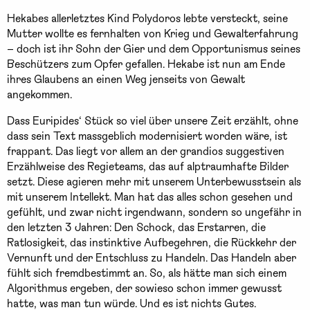
Hekabes allerletztes Kind Polydoros lebte versteckt, seine
Mutter wollte es fernhalten von Krieg und Gewalterfahrung
– doch ist ihr Sohn der Gier und dem Opportunismus seines
Beschützers zum Opfer gefallen. Hekabe ist nun am Ende
ihres Glaubens an einen Weg jenseits von Gewalt
angekommen.
Dass Euripides‘ Stück so viel über unsere Zeit erzählt, ohne
dass sein Text massgeblich modernisiert worden wäre, ist
frappant. Das liegt vor allem an der grandios suggestiven
Erzählweise des Regieteams, das auf alptraumhafte Bilder
setzt. Diese agieren mehr mit unserem Unterbewusstsein als
mit unserem Intellekt. Man hat das alles schon gesehen und
gefühlt, und zwar nicht irgendwann, sondern so ungefähr in
den letzten 3 Jahren: Den Schock, das Erstarren, die
Ratlosigkeit, das instinktive Aufbegehren, die Rückkehr der
Vernunft und der Entschluss zu Handeln. Das Handeln aber
fühlt sich fremdbestimmt an. So, als hätte man sich einem
Algorithmus ergeben, der sowieso schon immer gewusst
hatte, was man tun würde. Und es ist nichts Gutes.