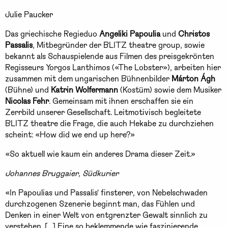
Julie Paucker
Das griechische Regieduo
Angeliki Papoulia
und
Christos
Passalis
, Mitbegründer der BLITZ theatre group, sowie
bekannt als Schauspielende aus Filmen des preisgekrönten
Regisseurs Yorgos Lanthimos («The Lobster»), arbeiten hier
zusammen mit dem ungarischen Bühnenbilder
Márton Ágh
(Bühne) und
Katrin Wolfermann
(Kostüm) sowie dem Musiker
Nicolas Fehr
. Gemeinsam mit ihnen erschaffen sie ein
Zerrbild unserer Gesellschaft. Leitmotivisch begleitete
BLITZ theatre die Frage, die auch Hekabe zu durchziehen
scheint:
«How did we end up here?»
«So aktuell wie kaum ein anderes Drama dieser Zeit.»
Johannes Bruggaier, Südkurier
«In Papoulias und Passalis' finsterer, von Nebelschwaden
durchzogenen Szenerie beginnt man, das Fühlen und
Denken in einer Welt von entgrenzter Gewalt sinnlich zu
verstehen. [...] Eine so beklemmende wie faszinierende