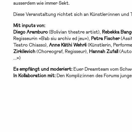
ausserdem wie immer Sekt.
Diese Veranstaltung richtet sich an Künstler:innen und
Mit inputs von:
Diego Aramburo
(Bolivian theatre artist),
Rebekka Bang
Regisseurin «Bab siu archiv ed jeu»),
Petra Fischer
(Assi
Teatro Chiasso),
Anne Käthi Wehrli
(Künstlerin, Performe
Zirkilevich
(Choreograf, Regisseur),
Hannah Zufall
(Auto
...»)
Es empfängt und moderiert:
Euer Dreamteam vom Schwe
In Kollaboration mit:
Den Kompliz:innen des Forums jung