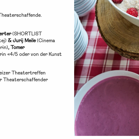
 Theaterschaffende.
erter
(SHORTLIST
tej)
& Jurij Meile
(Cinema
rin)
, Tomer
rin «4/5 oder von der Kunst
izer Theatertreffen
er Theaterschaffender