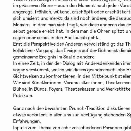
im grösseren Sinne – auch den Moment nach jeder Vorst
angeregt, fröhlich, wütend, erschöpft oder erschütter
sich umsieht und merkt: da sind noch andere, die das au
Moment, in dem man sich fragt, wie diese anderen das e
selbst gerade erlebt hat. In dem man die Ohren spitzt u
sagen oder selbst in den Austausch geht.
Erst die Perspektive der Anderen vervollständigt das The
kollektiver Vorgang: das Ereignis auf der Bühne ist die ei
gemeinsame Ereignis im Saal die andere.
In einer Zeit, in der der Dialog mit Andersdenkenden im
sogar verstummt, wollen wir dieses grundmenschliche Be
Sichtweisen zu konfrontieren, in den Mittelpunkt stellen
Wir sind Künstler:innen, Veranstalter:innen, Theaterme
Bühne, in Büros, Foyers, Theaterkassen und Werkstätten 
Publikum.
Ganz nach der bewährten Brunch-Tradition diskutieren w
etwas verkatert in allen uns zur Verfügung stehenden 
Erfahrungen.
Inputs zum Thema von sehr verschiedenen Personen gibt