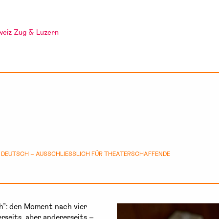
weiz Zug & Luzern
 DEUTSCH – AUSSCHLIESSLICH FÜR THEATERSCHAFFENDE
h”: den Moment nach vier
erseits, aber andererseits –