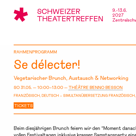
SCHWEIZER
9.-13.6.
2027
THEATERTREFFEN
Zentralsch
RAHMENPROGRAMM
Se délecter!
Vegetarischer Brunch, Austausch & Networking
SO 31.05. — 10:00–13:00 —
THÉÂTRE BENNO BESSON
FRANZÖSISCH, DEUTSCH – SIMULTANÜBERSETZUNG FRANZÖSISCH,
TICKETS
Beim diesjährigen Brunch feiern wir den “Moment danac
vollen Festivaltagen inklusive krasser Samstagsparty ein