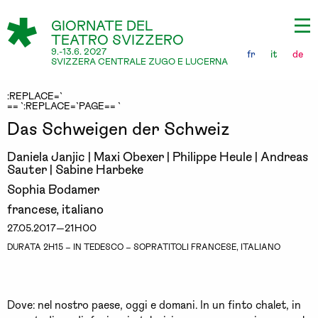
GIORNATE DEL
TEATRO SVIZZERO
9.-13.6. 2027
fr
it
de
SVIZZERA CENTRALE ZUGO E LUCERNA
:REPLACE=`
== `:REPLACE=`PAGE== `
Das Schweigen der Schweiz
Daniela Janjic | Maxi Obexer | Philippe Heule | Andreas
Sauter | Sabine Harbeke
Sophia Bodamer
francese, italiano
27.05.2017—21H00
DURATA 2H15 – IN TEDESCO – SOPRATITOLI FRANCESE, ITALIANO
Dove: nel nostro paese, oggi e domani. In un finto chalet, in