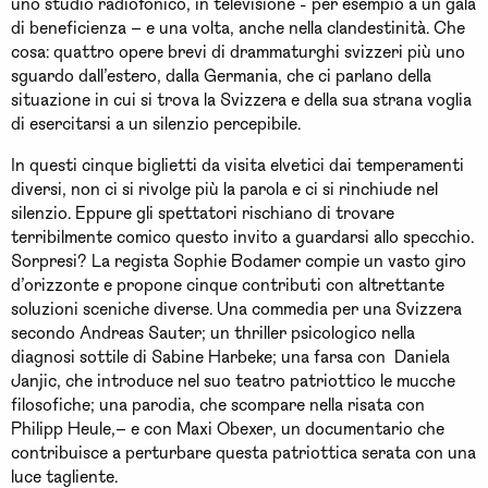
uno studio radiofonico, in televisione - per esempio a un gala
di beneficienza – e una volta, anche nella clandestinità. Che
cosa: quattro opere brevi di drammaturghi svizzeri più uno
sguardo dall’estero, dalla Germania, che ci parlano della
situazione in cui si trova la Svizzera e della sua strana voglia
di esercitarsi a un silenzio percepibile.
In questi cinque biglietti da visita elvetici dai temperamenti
diversi, non ci si rivolge più la parola e ci si rinchiude nel
silenzio. Eppure gli spettatori rischiano di trovare
terribilmente comico questo invito a guardarsi allo specchio.
Sorpresi? La regista Sophie Bodamer compie un vasto giro
d’orizzonte e propone cinque contributi con altrettante
soluzioni sceniche diverse. Una commedia per una Svizzera
secondo Andreas Sauter; un thriller psicologico nella
diagnosi sottile di Sabine Harbeke; una farsa con Daniela
Janjic, che introduce nel suo teatro patriottico le mucche
filosofiche; una parodia, che scompare nella risata con
Philipp Heule,– e con Maxi Obexer, un documentario che
contribuisce a perturbare questa patriottica serata con una
luce tagliente.