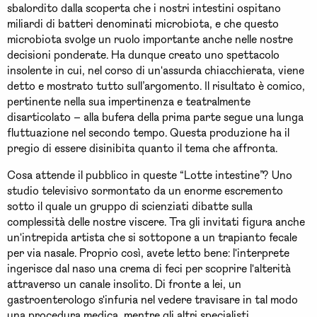
sbalordito dalla scoperta che i nostri intestini ospitano
miliardi di batteri denominati microbiota, e che questo
microbiota svolge un ruolo importante anche nelle nostre
decisioni ponderate. Ha dunque creato uno spettacolo
insolente in cui, nel corso di un'assurda chiacchierata, viene
detto e mostrato tutto sull’argomento. Il risultato è comico,
pertinente nella sua impertinenza e teatralmente
disarticolato – alla bufera della prima parte segue una lunga
fluttuazione nel secondo tempo. Questa produzione ha il
pregio di essere disinibita quanto il tema che affronta.
Cosa attende il pubblico in queste “Lotte intestine”? Uno
studio televisivo sormontato da un enorme escremento
sotto il quale un gruppo di scienziati dibatte sulla
complessità delle nostre viscere. Tra gli invitati figura anche
un'intrepida artista che si sottopone a un trapianto fecale
per via nasale. Proprio così, avete letto bene: l'interprete
ingerisce dal naso una crema di feci per scoprire l'alterità
attraverso un canale insolito. Di fronte a lei, un
gastroenterologo s'infuria nel vedere travisare in tal modo
una procedura medica, mentre gli altri specialisti