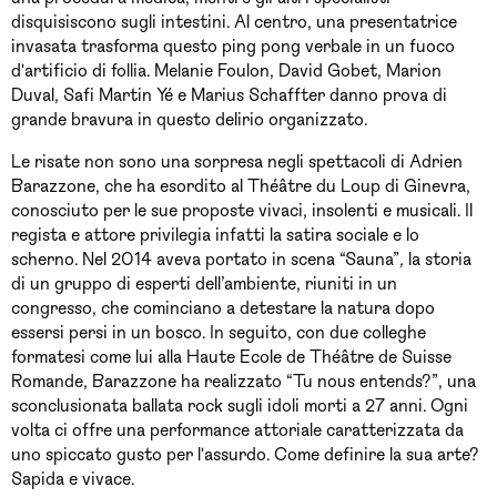
disquisiscono sugli intestini. Al centro, una presentatrice
invasata trasforma questo ping pong verbale in un fuoco
d'artificio di follia. Melanie Foulon, David Gobet, Marion
Duval, Safi Martin Yé e Marius Schaffter danno prova di
grande bravura in questo delirio organizzato.
Le risate non sono una sorpresa negli spettacoli di Adrien
Barazzone, che ha esordito al Théâtre du Loup di Ginevra,
conosciuto per le sue proposte vivaci, insolenti e musicali. Il
regista e attore privilegia infatti la satira sociale e lo
scherno. Nel 2014 aveva portato in scena “Sauna”
,
la storia
di un gruppo di esperti dell’ambiente, riuniti in un
congresso, che cominciano a detestare la natura dopo
essersi persi in un bosco. In seguito, con due colleghe
formatesi come lui alla Haute Ecole de Théâtre de Suisse
Romande, Barazzone ha realizzato “Tu nous entends?”, una
sconclusionata ballata rock sugli idoli morti a 27 anni. Ogni
volta ci offre una performance attoriale caratterizzata da
uno spiccato gusto per l'assurdo. Come definire la sua arte?
Sapida e vivace.