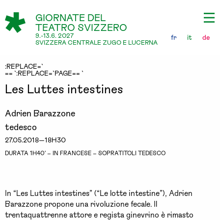
GIORNATE DEL
TEATRO SVIZZERO
9.-13.6. 2027
fr
it
de
SVIZZERA CENTRALE ZUGO E LUCERNA
:REPLACE=`
== `:REPLACE=`PAGE== `
Les Luttes intestines
Adrien Barazzone
tedesco
27.05.2018—18H30
DURATA 1H40' – IN FRANCESE – SOPRATITOLI TEDESCO
In “Les Luttes intestines” (“Le lotte intestine”), Adrien
Barazzone propone una rivoluzione fecale. Il
trentaquattrenne attore e regista ginevrino è rimasto