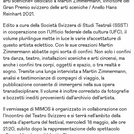
arti sceniche» dedicato a Martin Zimmermann, vincitore del
Gran Premio svizzero delle arti sceniche / Anello Hans
Reinhart 2021.
Edito a cura della Società Svizzera di Studi Teatrali (SSST)
in cooperazione con l’Ufficio federale della cultura (UFC), il
volume plurilingue mette in luce le varie sfaccettature di
questo artista eclettico. Con le sue creazioni Martin
Zimmermann abbatte ogni sorta di confini. Non solo i confini
tra danza, teatro, installazioni sceniche e arti circensi, ma
anche i confini tra corpi, oggetti e spazio, o tra realtà e
sogno. Tramite una lunga intervista a Martin Zimmermann,
analisi e testimonianze di compagni di viaggio, la
pubblicazione consente di immergersi nella sua opera
transdisciplinare. Il volume è inoltre corredato da fotografie
e bozzetti inediti provenienti dall’archivio dell’artista.
Il vernissage di MIMOS è organizzato in collaborazione con
l’Incontro del Teatro Svizzero e si terrà nell’ambito della
serata d’apertura del festival, mercoledì 18 maggio, alle ore
21:20, subito dopo la rappresentazione dello spettacolo