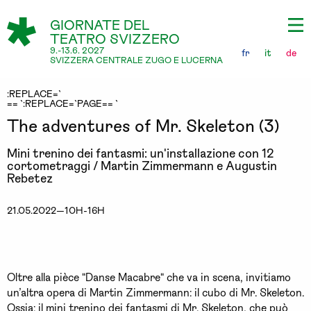
GIORNATE DEL
TEATRO SVIZZERO
9.-13.6. 2027
fr
it
de
SVIZZERA CENTRALE ZUGO E LUCERNA
:REPLACE=`
== `:REPLACE=`PAGE== `
The adventures of Mr. Skeleton (3)
Mini trenino dei fantasmi: un'installazione con 12
cortometraggi / Martin Zimmermann e Augustin
Rebetez
21.05.2022—10H-16H
Oltre alla pièce "Danse Macabre" che va in scena, invitiamo
un’altra opera di Martin Zimmermann: il cubo di Mr. Skeleton.
Ossia: il mini trenino dei fantasmi di Mr. Skeleton, che può