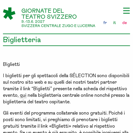
GIORNATE DEL
TEATRO SVIZZERO
9.-13.6. 2027
fr
it
de
SVIZZERA CENTRALE ZUGO E LUCERNA
Biglietteria
Biglietti
I biglietti per gli spettacoli della SÉLECTION sono disponibili
sul nostro sito web e su quelli dei nostri teatri partner
tramite il link “Biglietti” presente nella scheda del rispettivo
evento,
qui
nella biglietteria centrale online nonché presso la
biglietteria del teatro ospitante.
Gli eventi del programma collaterale sono gratuiti. Poiché i
posti sono limitati, vi preghiamo di prenotare i biglietti
gratuiti tramite il link «Biglietti» relativo al rispettivo
evento. Se un evento è già esaurito, è possibile iscriversi alla