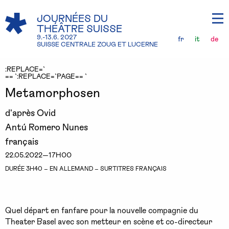
JOURNÉES DU
THÉÂTRE SUISSE
9.-13.6. 2027
fr
it
de
SUISSE CENTRALE ZOUG ET LUCERNE
:REPLACE=`
== `:REPLACE=`PAGE== `
Metamorphosen
d'après Ovid
Antú Romero Nunes
français
22.05.2022—17H00
DURÉE 3H40 – EN ALLEMAND – SURTITRES FRANÇAIS
Quel départ en fanfare pour la nouvelle compagnie du
Theater Basel avec son metteur en scène et co-directeur