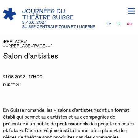
JOURNÉES DU
THÉÂTRE SUISSE
9.-13.6. 2027
fr
it
de
SUISSE CENTRALE ZOUG ET LUCERNE
:REPLACE=`
== `:REPLACE=`PAGE== `
Salon d'artistes
21.05.2022—17H00
DURÉE 2H
En Suisse romande, les « salons d’artistes »sont un format
établi qui permet aux artistes et aux compagnies de
présenter à un public de professionnels des projets en cours
et futurs. Dans un régime institutionnel où la plupart des
pièces de théâtre sont produites par des compagnies