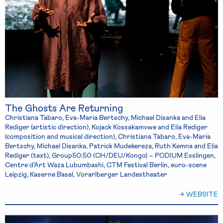
The Ghosts Are Returning
Christiana Tabaro, Eva-Maria Bertschy, Michael Disanka and Elia
Rediger (artistic direction), Kojack Kossakamvwe and Elia Rediger
(composition and musical direction), Christiana Tabaro, Eva-Maria
Bertschy, Michael Disanka, Patrick Mudekereza, Ruth Kemna and Elia
Rediger (text), Group50:50 (CH/DEU/Kongo) – PODIUM Esslingen,
Centre d’Art Waza Lubumbashi, CTM Festival Berlin, euro-scene
Leipzig, Kaserne Basel, Vorarlberger Landestheater
→ WEBSITE