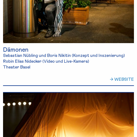
Dämonen
Sebastian Nübling und Boris Nikitin (Konzept und Inszenierung)
Robin Elias Nidecker (Video und Live-Kamera)
Theater Basel
→ WEBSITE