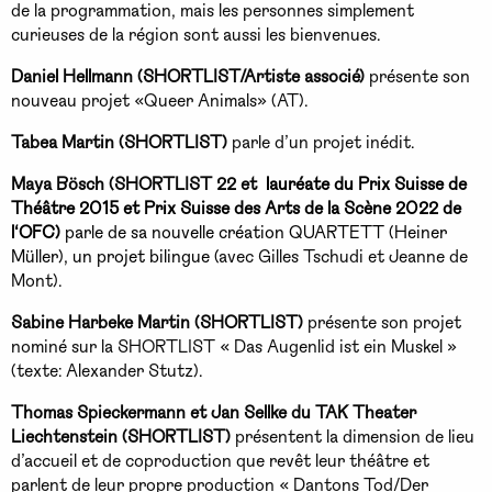
de la programmation, mais les personnes simplement
curieuses de la région sont aussi les bienvenues.
Daniel Hellmann (SHORTLIST/Artiste associé)
présente son
nouveau projet «Queer Animals» (AT).
Tabea Martin (SHORTLIST)
parle d’un projet inédit.
Maya Bösch
(SHORTLIST 22 et
lauréate du Prix Suisse de
Théâtre 2015 et Prix Suisse des Arts de la Scène 2022
de
l‘OFC
)
parle
de sa nouvelle création QUARTETT (Heiner
Müller), un projet bilingue
(
avec Gilles Tschudi et Jeanne de
Mont).
Sabine Harbeke Martin (SHORTLIST)
présente son projet
nominé sur la SHORTLIST « Das Augenlid ist ein Muskel »
(texte: Alexander Stutz).
Thomas Spieckermann et Jan Sellke du TAK Theater
Liechtenstein
(SHORTLIST)
présentent la dimension de lieu
d’accueil et de coproduction que revêt leur théâtre et
parlent de leur propre production « Dantons Tod/Der