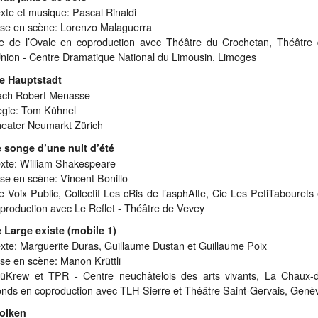
xte et musique: Pascal Rinaldi
se en scène: Lorenzo Malaguerra
e de l’Ovale en coproduction avec Théâtre du Crochetan, Théâtre
Union - Centre Dramatique National du Limousin, Limoges
e Hauptstadt
ch Robert Menasse
gie: Tom Kühnel
eater Neumarkt Zürich
 songe d’une nuit d’été
xte: William Shakespeare
se en scène: Vincent Bonillo
e Voix Public, Collectif Les cRis de l’asphAlte, Cie Les PetiTabourets
production avec Le Reflet - Théâtre de Vevey
 Large existe (mobile 1)
xte: Marguerite Duras, Guillaume Dustan et Guillaume Poix
se en scène: Manon Krüttli
üKrew et TPR - Centre neuchâtelois des arts vivants, La Chaux-
nds en coproduction avec TLH-Sierre et Théâtre Saint-Gervais, Gen
olken