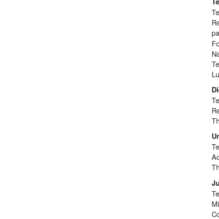
Te
Te
Re
pa
Fo
N
Te
L
Di
Te
Re
Th
Un
Te
Ad
Th
Ju
Te
Mi
Co