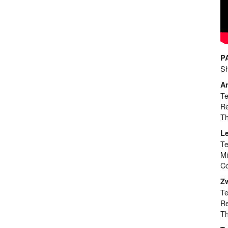
P
Sh
A
Te
Re
Th
Le
Te
Mi
Co
Z
Te
Re
Th