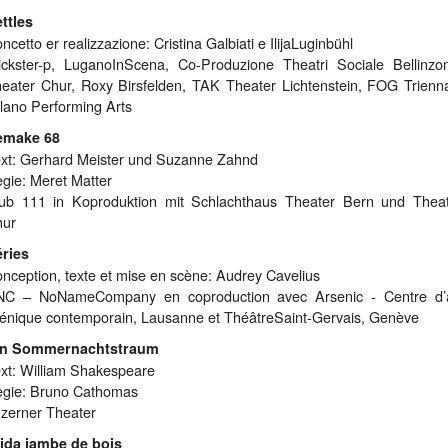
ttles
ncetto er realizzazione: Cristina Galbiati e IlijaLuginbühl
ickster-p, LuganoInScena, Co-Produzione Theatri Sociale Bellinzo
eater Chur, Roxy Birsfelden, TAK Theater Lichtenstein, FOG Trienn
lano Performing Arts
emake 68
xt: Gerhard Meister und Suzanne Zahnd
gie: Meret Matter
ub 111 in Koproduktion mit Schlachthaus Theater Bern und Thea
hur
ries
nception, texte et mise en scène: Audrey Cavelius
NC – NoNameCompany en coproduction avec Arsenic - Centre d’a
énique contemporain, Lausanne et ThéâtreSaint-Gervais, Genève
in Sommernachtstraum
xt: William Shakespeare
gie: Bruno Cathomas
zerner Theater
ida jambe de bois