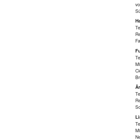
vo
Sü
H
Te
Re
Fa
Fu
Te
Mi
Ci
Br
Är
Te
Re
Sc
Li
Te
Mi
Ne