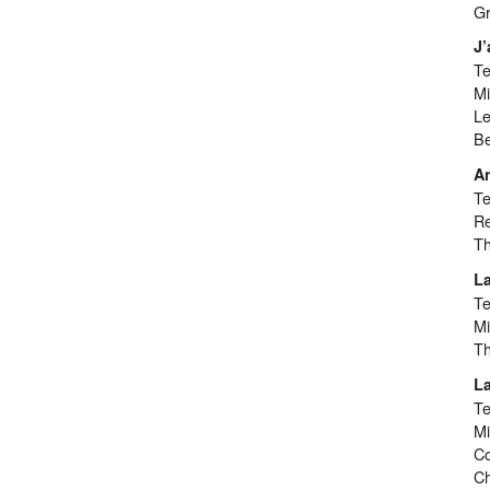
Gr
J’
Te
Mi
Le
Be
A
Te
Re
Th
La
Te
Mi
Th
La
Te
Mi
Co
Ch