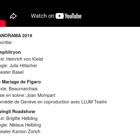
ANORAMA 2019
ortlist
mphitryon
xt: Heinrich von Kleist
gie: Julia Hölscher
eater Basel
 Mariage de Figaro
xte: Beaumarchais
se en scène: Joan Mompart
médie de Genève en coproduction avec LLUM Teatre
wingli Roadshow
xt: Brigitte Helbling
gie: Niklaus Helbling
eater Kanton Zürich