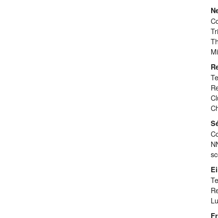
Ne
Co
Tr
Th
Mi
R
Te
Re
Cl
C
Sé
Co
N
sc
E
Te
Re
Lu
Fr