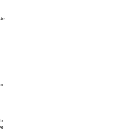
 de
 en
de-
ève