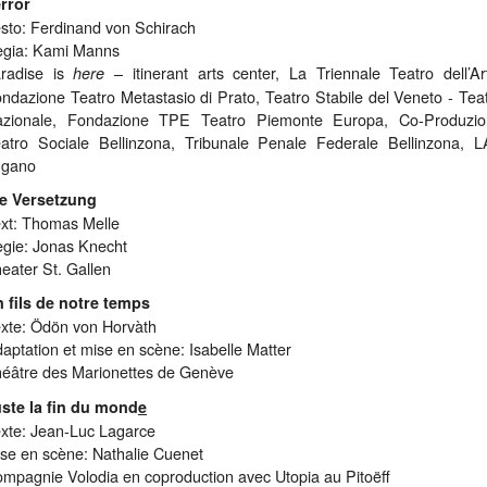
rror
sto: Ferdinand von Schirach
gia: Kami Manns
radise is
– itinerant arts center, La Triennale Teatro dell’Ar
here
ndazione Teatro Metastasio di Prato, Teatro Stabile del Veneto - Tea
azionale, Fondazione TPE Teatro Piemonte Europa, Co-Produzio
atro Sociale Bellinzona, Tribunale Penale Federale Bellinzona, 
ugano
e Versetzung
xt: Thomas Melle
gie: Jonas Knecht
eater St. Gallen
 fils de notre temps
xte: Ödön von Horvàth
aptation et mise en scène: Isabelle Matter
éâtre des Marionettes de Genève
ste la fin du mond
e
xte: Jean-Luc Lagarce
se en scène: Nathalie Cuenet
mpagnie Volodia en coproduction avec Utopia au Pitoëff