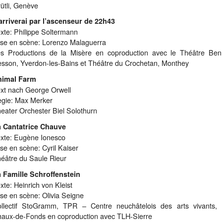
ütli, Genève
arriverai par l’ascenseur de 22h43
xte: Philippe Soltermann
se en scène: Lorenzo Malaguerra
s Productions de la Misère en coproduction avec le Théâtre Be
sson, Yverdon-les-Bains et Théâtre du Crochetan, Monthey
nimal Farm
xt nach George Orwell
gie: Max Merker
eater Orchester Biel Solothurn
 Cantatrice Chauve
xte: Eugène Ionesco
se en scène: Cyril Kaiser
éâtre du Saule Rieur
 Famille Schroffenstein
xte: Heinrich von Kleist
se en scène: Olivia Seigne
llectif StoGramm, TPR – Centre neuchâtelois des arts vivants,
aux-de-Fonds en coproduction avec TLH-Sierre