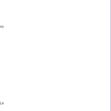
nno
 La