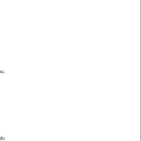
au,
 du