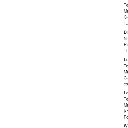
Te
Mi
Ci
l’
Di
Na
Re
Th
Le
Te
Mi
Ci
co
Le
Te
Mi
Kr
Fo
W