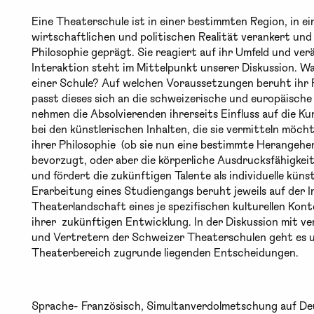
Eine Theaterschule ist in einer bestimmten Region, in e
wirtschaftlichen und politischen Realität verankert un
Philosophie geprägt. Sie reagiert auf ihr Umfeld und verä
Interaktion steht im Mittelpunkt unserer Diskussion. Wa
einer Schule? Auf welchen Voraussetzungen beruht ih
passt dieses sich an die schweizerische und europäisch
nehmen die Absolvierenden ihrerseits Einfluss auf die K
bei den künstlerischen Inhalten, die sie vermitteln mö
ihrer Philosophie (ob sie nun eine bestimmte Herangehe
bevorzugt, oder aber die körperliche Ausdrucksfähigkeit 
und fördert die zukünftigen Talente als individuelle küns
Erarbeitung eines Studiengangs beruht jeweils auf der 
Theaterlandschaft eines je spezifischen kulturellen Kont
ihrer zukünftigen Entwicklung. In der Diskussion mit v
und Vertretern der Schweizer Theaterschulen geht es u
Theaterbereich zugrunde liegenden Entscheidungen.
Sprache- Französisch, Simultanverdolmetschung auf D