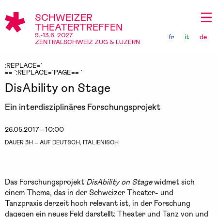
SCHWEIZER
THEATERTREFFEN
9.-13.6. 2027
fr
it
de
ZENTRALSCHWEIZ ZUG & LUZERN
:REPLACE=`
== `:REPLACE=`PAGE== `
DisAbility on Stage
Ein interdisziplinäres Forschungsprojekt
26.05.2017—10:00
DAUER 3H – AUF DEUTSCH, ITALIENISCH
Das Forschungsprojekt
DisAbility on Stage
widmet sich
einem Thema, das in der Schweizer Theater- und
Tanzpraxis derzeit hoch relevant ist, in der Forschung
dagegen ein neues Feld darstellt: Theater und Tanz von und