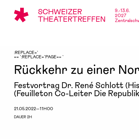
SCHWEIZER
9.-13.6.
2027
THEATERTREFFEN
Zentralsch
:REPLACE=`
== `:REPLACE=`PAGE== `
Rückkehr zu einer Norm
Festvortrag Dr. René Schlott (Hi
(Feuilleton Co-Leiter Die Republik
21.05.2022—11H00
DAUER 2H