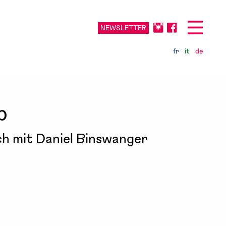
NEWSLETTER
fr
it
de
b
ch mit Daniel Binswanger