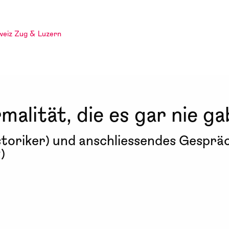
weiz Zug & Luzern
alität, die es gar nie ga
storiker) und anschliessendes Gesprä
)