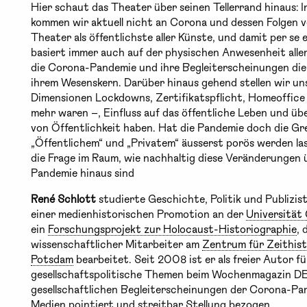
Hier schaut das Theater über seinen Tellerrand hinaus:
kommen wir aktuell nicht an Corona und dessen Folgen v
Theater als öffentlichste aller Künste, und damit per se 
basiert immer auch auf der physischen Anwesenheit aller 
die Corona-Pandemie und ihre Begleiterscheinungen die 
ihrem Wesenskern. Darüber hinaus gehend stellen wir uns
Dimensionen Lockdowns, Zertifikatspflicht, Homeoffic
mehr waren –, Einfluss auf das öffentliche Leben und üb
von Öffentlichkeit haben. Hat die Pandemie doch die G
„Öffentlichem“ und „Privatem“ äusserst porös werden la
die Frage im Raum, wie nachhaltig diese Veränderungen ü
Pandemie hinaus sind
René Schlott
studierte Geschichte, Politik und Publizist
einer medienhistorischen Promotion an der
Universität
ein
Forschungsprojekt zur Holocaust-Historiographie
, 
wissenschaftlicher Mitarbeiter am
Zentrum für Zeithis
Potsdam
bearbeitet. Seit 2008 ist er als freier Autor f
gesellschaftspolitische Themen beim Wochenmagazin D
gesellschaftlichen Begleiterscheinungen der Corona-Pan
Medien pointiert und streitbar Stellung bezogen.