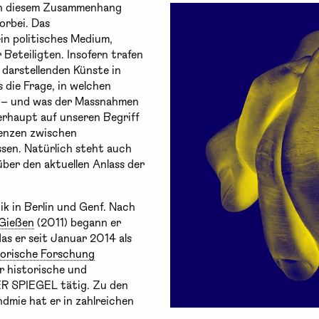
 In diesem Zusammenhang
orbei. Das
ein politisches Medium,
Beteiligten. Insofern trafen
darstellenden Künste in
 die Frage, in welchen
e – und was der Massnahmen
erhaupt auf unseren Begriff
renzen zwischen
ssen. Natürlich steht auch
ber den aktuellen Anlass der
ik in Berlin und Genf. Nach
 Gießen
(2011) begann er
das er seit Januar 2014 als
torische Forschung
ür historische und
ER SPIEGEL tätig. Zu den
dmie hat er in zahlreichen