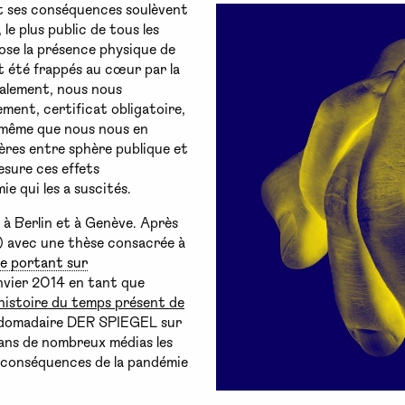
 et ses conséquences soulèvent
e plus public de tous les
pose la présence physique de
nt été frappés au cœur par la
ralement, nous nous
ment, certificat obligatoire,
n même que nous nous en
ières entre sphère publique et
mesure ces effets
e qui les a suscités.
me à Berlin et à Genève. Après
) avec une thèse consacrée à
e portant sur
anvier 2014 en tant que
histoire du temps présent de
hebdomadaire DER SPIEGEL sur
 dans de nombreux médias les
s conséquences de la pandémie