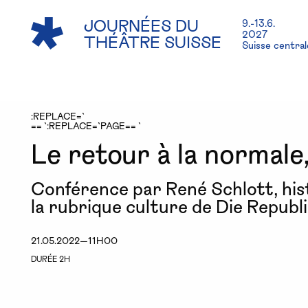
JOURNÉES DU
9.-13.6.
2027
THÉÂTRE SUISSE
Suisse centra
:REPLACE=`
== `:REPLACE=`PAGE== `
Le retour à la normale,
Conférence par René Schlott, hist
la rubrique culture de Die Republi
21.05.2022—11H00
DURÉE 2H