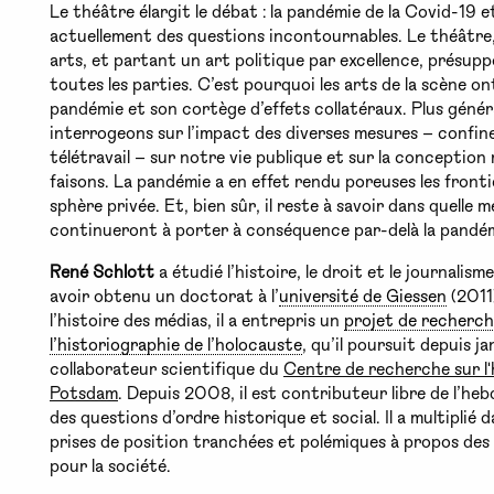
Le théâtre élargit le débat : la pandémie de la Covid-19
actuellement des questions incontournables. Le théâtre, l
arts, et partant un art politique par excellence, présup
toutes les parties. C’est pourquoi les arts de la scène o
pandémie et son cortège d’effets collatéraux. Plus géné
interrogeons sur l’impact des diverses mesures – confine
télétravail – sur notre vie publique et sur la conceptio
faisons. La pandémie a en effet rendu poreuses les front
sphère privée. Et, bien sûr, il reste à savoir dans quelle 
continueront à porter à conséquence par-delà la pandémi
René Schlott
a étudié l’histoire, le droit et le journalis
avoir obtenu un doctorat à l’
université de Giessen
(2011
l’histoire des médias, il a entrepris un
projet de recherch
l’historiographie de l’holocauste
, qu’il poursuit depuis j
collaborateur scientifique du
Centre de recherche sur l'
Potsdam
. Depuis 2008, il est contributeur libre de l’
des questions d’ordre historique et social. Il a multiplié
prises de position tranchées et polémiques à propos de
pour la société.